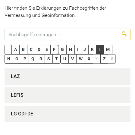
Hier finden Sie Erklärungen zu Fachbegriffen der
Vermessung und Geoinformation.
Suc
_
A
B
C
D
E
F
G
H
I
J
K
L
M
N
O
P
Q
R
S
T
U
V
W
X
Y
Z
#
LAZ
LEFIS
LG GDI-DE