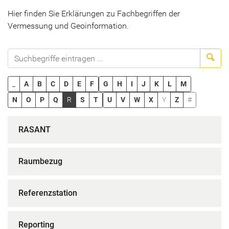
Hier finden Sie Erklärungen zu Fachbegriffen der
Vermessung und Geoinformation.
Suc
_
A
B
C
D
E
F
G
H
I
J
K
L
M
N
O
P
Q
R
S
T
U
V
W
X
Y
Z
#
RASANT
Raumbezug
Referenzstation
Reporting