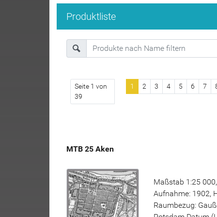
Produktliste
Seite 1 von
1
2
3
4
5
6
7
39
MTB 25 Aken
Maßstab 1:25 000,
Aufnahme: 1902, H
Raumbezug: Gauß-K
Potsdam Datum (L11