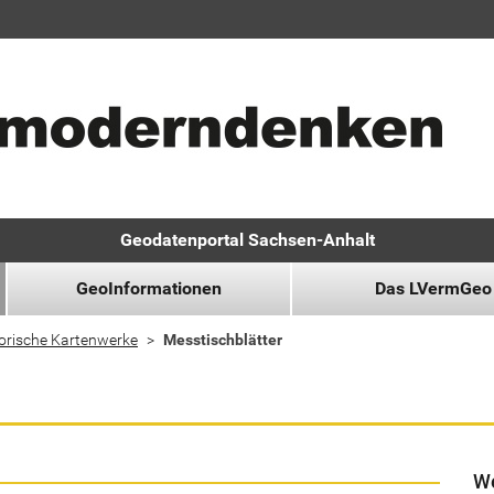
Geodatenportal Sachsen-Anhalt
GeoInformationen
Das LVermGeo
orische Kartenwerke
Messtischblätter
We