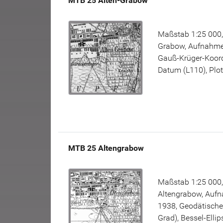
MTB 25 Alten-Grabow
Maßstab 1:25 000,
Grabow, Aufnahme
Gauß-Krüger-Koord
Datum (L110), Plot
MTB 25 Altengrabow
Maßstab 1:25 000,
Altengrabow, Aufn
1938, Geodätisch
Grad), Bessel-Elli