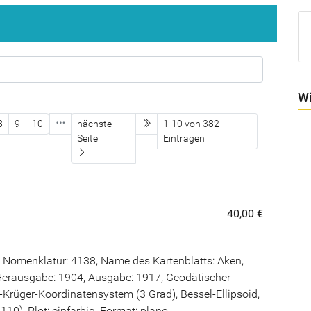
Wi
letzte Seite
8
9
10
nächste
1-10 von 382
Seite
Einträgen
40,00 €
 Nomenklatur: 4138, Name des Kartenblatts: Aken,
erausgabe: 1904, Ausgabe: 1917, Geodätischer
rüger-Koordinatensystem (3 Grad), Bessel-Ellipsoid,
0), Plot: einfarbig, Format: plano