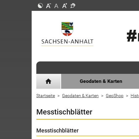
home
Geodaten & Karten
Startseite
Geodaten & Karten
GeoShop
Hist
Messtischblätter
Messtischblätter