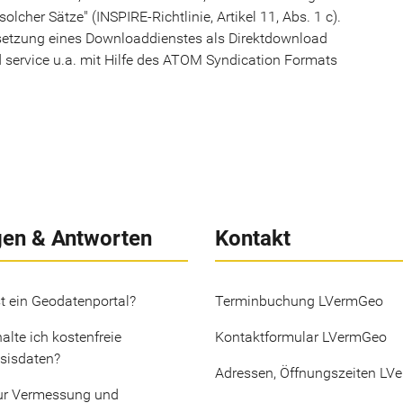
lcher Sätze" (INSPIRE-Richtlinie, Artikel 11, Abs. 1 c).
setzung eines Downloaddienstes als Direktdownload
 service u.a. mit Hilfe des ATOM Syndication Formats
gen & Antworten
Kontakt
t ein Geodatenportal?
Terminbuchung LVermGeo
alte ich kostenfreie
Kontaktformular LVermGeo
sisdaten?
Adressen, Öffnungszeiten LV
ur Vermessung und