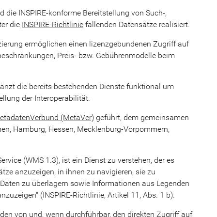
 die INSPIRE-konforme Bereitstellung von Such-,
ter die
INSPIRE-Richtlinie
fallenden Datensätze realisiert.
zierung ermöglichen einen lizenzgebundenen Zugriff auf
eschränkungen, Preis- bzw. Gebührenmodelle beim
nzt die bereits bestehenden Dienste funktional um
lung der Interoperabilität.
etadatenVerbund (MetaVer)
geführt, dem gemeinsamen
emen, Hamburg, Hessen, Mecklenburg-Vorpommern,
vice (WMS 1.3), ist ein Dienst zu verstehen, der es
tze anzuzeigen, in ihnen zu navigieren, sie zu
n, Daten zu überlagern sowie Informationen aus Legenden
zuzeigen" (INSPIRE-Richtlinie, Artikel 11, Abs. 1 b).
den von und, wenn durchführbar, den direkten Zugriff auf