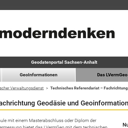
Geodatenportal Sachsen-Anhalt
GeoInformationen
Das LVermGeo
scher Verwaltungsdienst
Technisches Referendariat – Fachrichtun
Fachrichtung Geodäsie und Geoinformatio
hule mit einem Masterabschluss oder Diplom der
Nu
Vermessung bietet das LVermGeo mit dem technischen