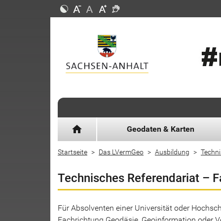
home
Geodaten & Karten
Startseite
Das LVermGeo
Ausbildung
Techni
Technisches Referendariat – 
Für Absolventen einer Universität oder Hochsc
Fachrichtung Geodäsie, Geoinformation oder 