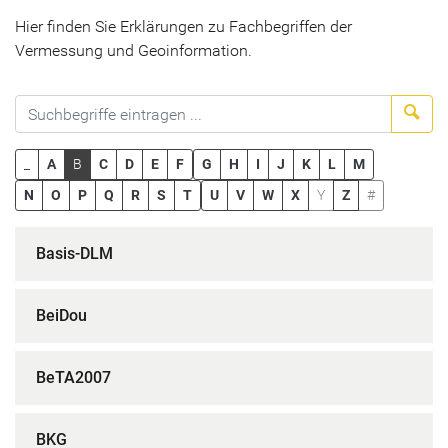
Hier finden Sie Erklärungen zu Fachbegriffen der
Vermessung und Geoinformation.
Suc
_
A
B
C
D
E
F
G
H
I
J
K
L
M
N
O
P
Q
R
S
T
U
V
W
X
Y
Z
#
Basis-DLM
BeiDou
BeTA2007
BKG