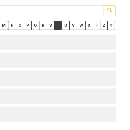
Suchen
M
N
O
P
Q
R
S
T
U
V
W
X
Y
Z
#