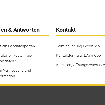
gen & Antworten
Kontakt
t ein Geodatenportal?
Terminbuchung LVermGeo
alte ich kostenfreie
Kontaktformular LVermGeo
sisdaten?
Adressen, Öffnungszeiten LV
ur Vermessung und
formation