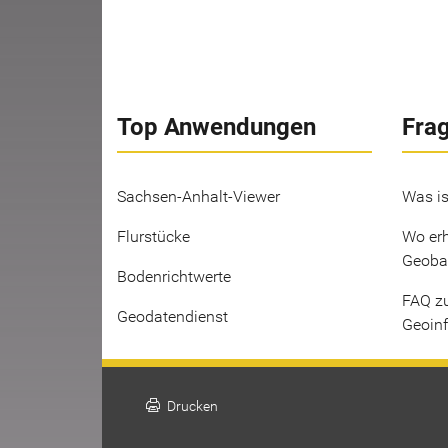
Top Anwendungen
Fra
Sachsen-Anhalt-Viewer
Was is
Flurstücke
Wo erh
Geoba
Bodenrichtwerte
FAQ z
Geodatendienst
Geoin
print
Drucken