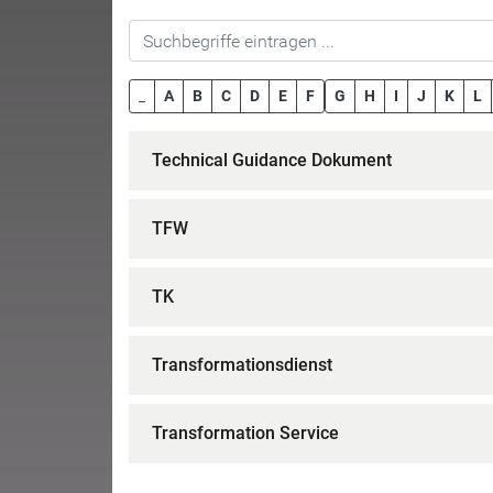
_
A
B
C
D
E
F
G
H
I
J
K
L
Technical Guidance Dokument
TFW
TK
Transformationsdienst
Transformation Service