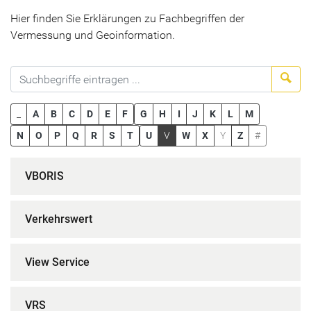
Hier finden Sie Erklärungen zu Fachbegriffen der
Vermessung und Geoinformation.
Suc
_
A
B
C
D
E
F
G
H
I
J
K
L
M
N
O
P
Q
R
S
T
U
V
W
X
Y
Z
#
VBORIS
Verkehrswert
View Service
VRS