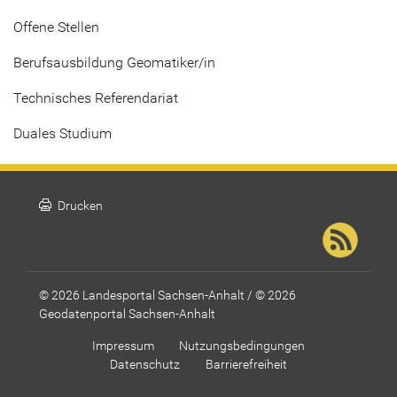
Offene Stellen
Berufsausbildung Geomatiker/in
Technisches Referendariat
Duales Studium
print
Drucken
© 2026 Landesportal Sachsen-Anhalt / © 2026
Geodatenportal Sachsen-Anhalt
Impressum
Nutzungsbedingungen
Datenschutz
Barrierefreiheit