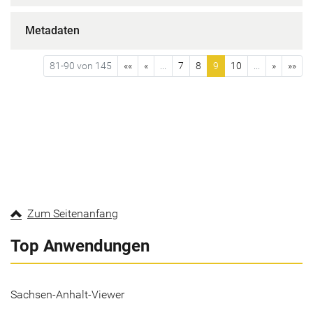
Metadaten
81-90 von 145
««
«
...
7
8
9
10
...
»
»»
Zum Seitenanfang
Top Anwendungen
Sachsen-Anhalt-Viewer