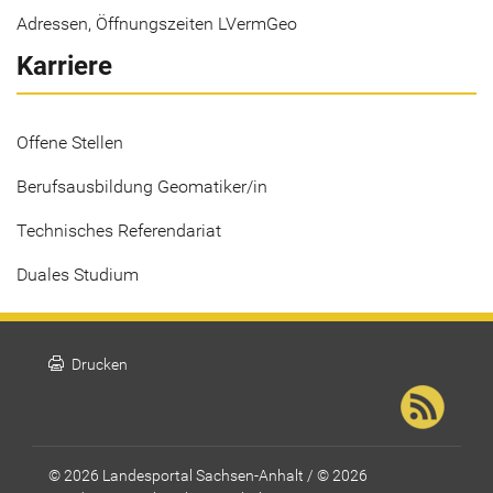
Adressen, Öffnungszeiten LVermGeo
Karriere
Offene Stellen
Berufsausbildung Geomatiker/in
Technisches Referendariat
Duales Studium
print
Drucken
© 2026 Landesportal Sachsen-Anhalt / © 2026