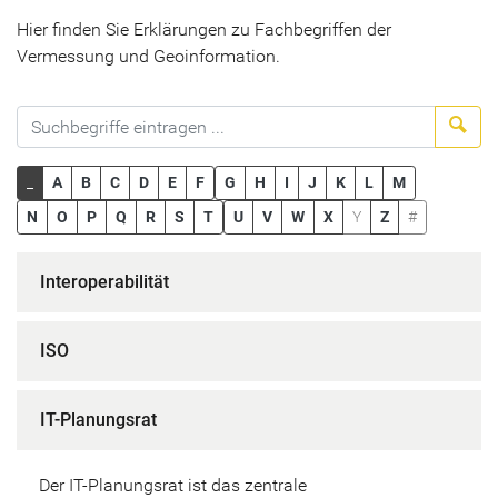
Hier finden Sie Erklärungen zu Fachbegriffen der
Vermessung und Geoinformation.
Suc
_
A
B
C
D
E
F
G
H
I
J
K
L
M
N
O
P
Q
R
S
T
U
V
W
X
Y
Z
#
Interoperabilität
ISO
IT-Planungsrat
Der IT-Planungsrat ist das zentrale