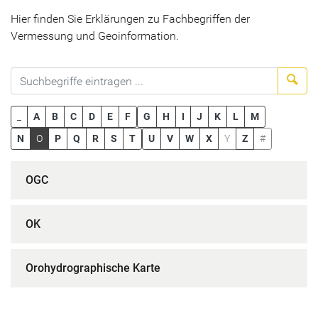
Hier finden Sie Erklärungen zu Fachbegriffen der
Vermessung und Geoinformation.
Suc
_
A
B
C
D
E
F
G
H
I
J
K
L
M
N
O
P
Q
R
S
T
U
V
W
X
Y
Z
#
OGC
OK
Orohydrographische Karte