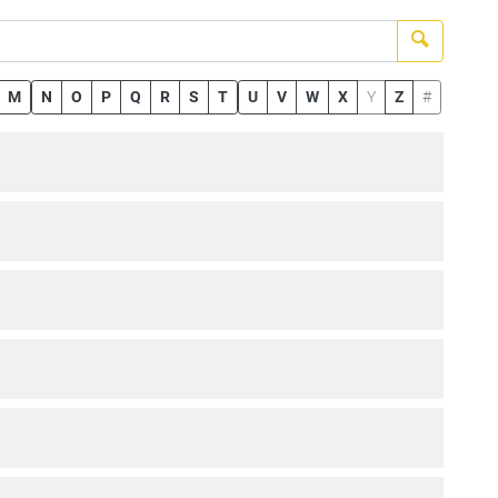
Suchen
M
N
O
P
Q
R
S
T
U
V
W
X
Y
Z
#