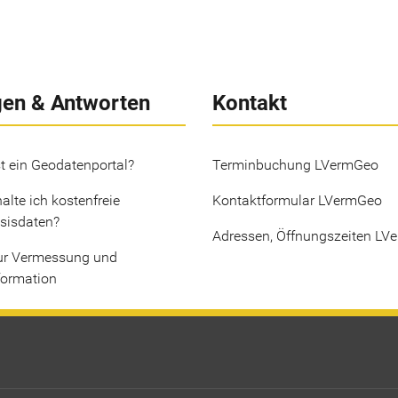
gen & Antworten
Kontakt
t ein Geodatenportal?
Terminbuchung LVermGeo
alte ich kostenfreie
Kontaktformular LVermGeo
sisdaten?
Adressen, Öffnungszeiten LV
ur Vermessung und
formation