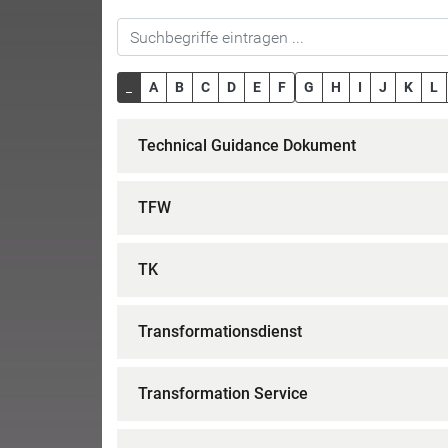
_
A
B
C
D
E
F
G
H
I
J
K
L
Technical Guidance Dokument
TFW
TK
Transformationsdienst
Transformation Service