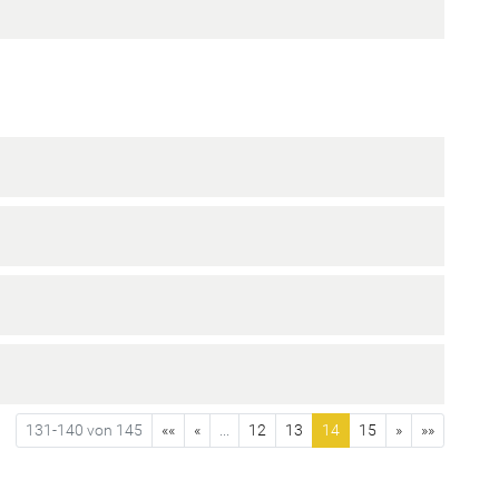
131-140 von 145
««
«
...
12
13
14
15
»
»»