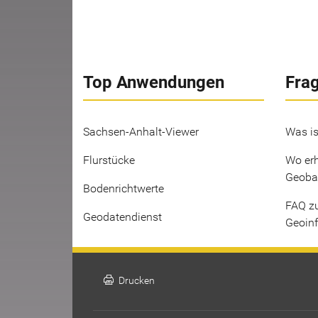
Top Anwendungen
Fra
Sachsen-Anhalt-Viewer
Was is
Flurstücke
Wo erh
Geoba
Bodenrichtwerte
FAQ z
Geodatendienst
Geoin
print
Drucken