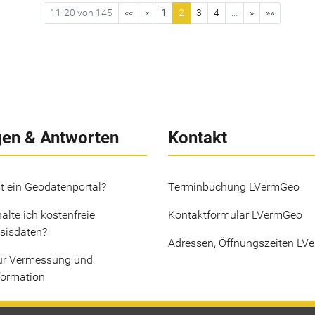
11-20 von 145
««
«
1
2
3
4
...
»
»»
gen & Antworten
Kontakt
t ein Geodatenportal?
Terminbuchung LVermGeo
alte ich kostenfreie
Kontaktformular LVermGeo
sisdaten?
Adressen, Öffnungszeiten LV
ur Vermessung und
formation