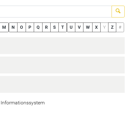
Suchen
M
N
O
P
Q
R
S
T
U
V
W
X
Y
Z
#
 Informationssystem