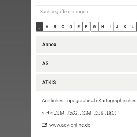
_
A
B
C
D
E
F
G
H
I
J
K
L
Annex
AS
ATKIS
Amtliches Topographisch-Kartographisches
siehe
DLM
,
DVG
,
DGM
,
DTK
,
DOP
www.adv-online.de