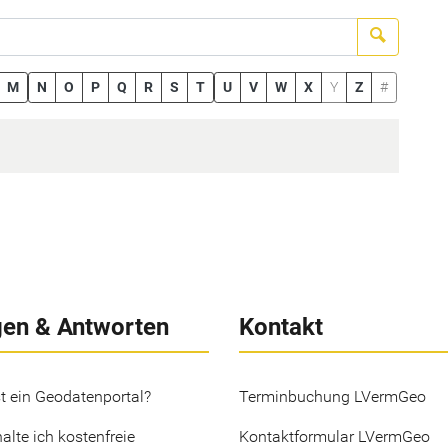
Suchen
M
N
O
P
Q
R
S
T
U
V
W
X
Y
Z
#
gen & Antworten
Kontakt
t ein Geodatenportal?
Terminbuchung LVermGeo
alte ich kostenfreie
Kontaktformular LVermGeo