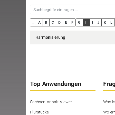
_
A
B
C
D
E
F
G
H
I
J
K
L
Harmonisierung
Top Anwendungen
Fra
Sachsen-Anhalt-Viewer
Was is
Flurstücke
Wo erh