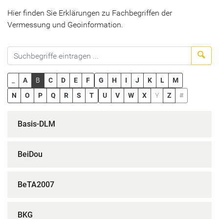
Hier finden Sie Erklärungen zu Fachbegriffen der
Vermessung und Geoinformation.
Suc
_
A
B
C
D
E
F
G
H
I
J
K
L
M
N
O
P
Q
R
S
T
U
V
W
X
Y
Z
#
Basis-DLM
BeiDou
BeTA2007
BKG