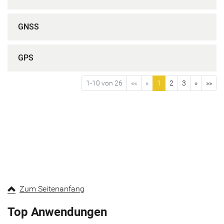
GNSS
GPS
1-10 von 26
««
«
1
2
3
»
»»
Zum Seitenanfang
Top Anwendungen