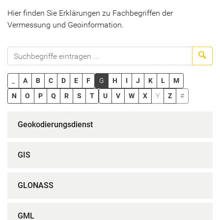
Hier finden Sie Erklärungen zu Fachbegriffen der
Vermessung und Geoinformation.
Suc
_
A
B
C
D
E
F
G
H
I
J
K
L
M
N
O
P
Q
R
S
T
U
V
W
X
Y
Z
#
Geokodierungsdienst
GIS
GLONASS
GML