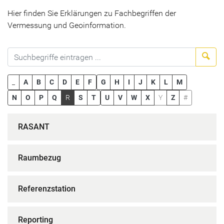
Hier finden Sie Erklärungen zu Fachbegriffen der
Vermessung und Geoinformation.
Suc
_
A
B
C
D
E
F
G
H
I
J
K
L
M
N
O
P
Q
R
S
T
U
V
W
X
Y
Z
#
RASANT
Raumbezug
Referenzstation
Reporting