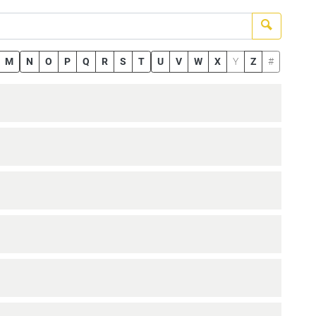
Suchen
M
N
O
P
Q
R
S
T
U
V
W
X
Y
Z
#