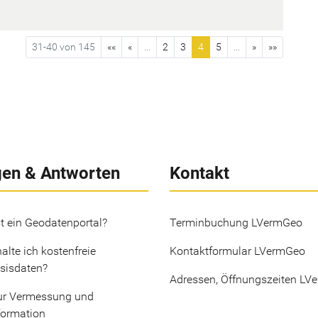
31-40 von 145
««
«
...
2
3
4
5
...
»
»»
gen & Antworten
Kontakt
t ein Geodatenportal?
Terminbuchung LVermGeo
alte ich kostenfreie
Kontaktformular LVermGeo
sisdaten?
Adressen, Öffnungszeiten LV
ur Vermessung und
formation