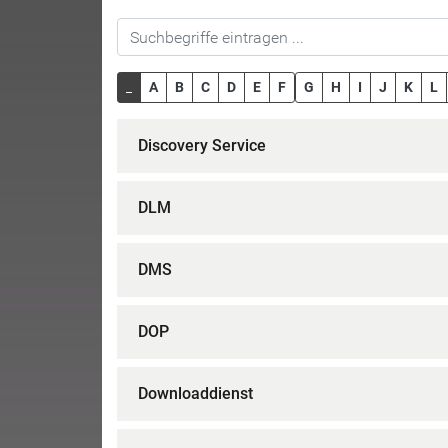
_
A
B
C
D
E
F
G
H
I
J
K
L
Discovery Service
DLM
DMS
DOP
Downloaddienst