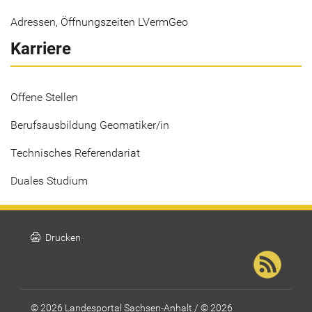
Adressen, Öffnungszeiten LVermGeo
Karriere
Offene Stellen
Berufsausbildung Geomatiker/in
Technisches Referendariat
Duales Studium
print
Drucken
© 2026 Landesportal Sachsen-Anhalt / © 2026