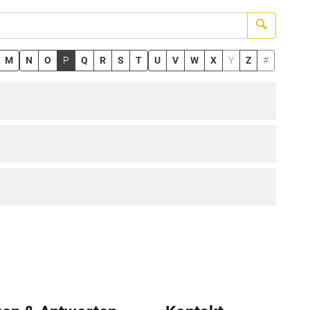
Suchen
M
N
O
P
Q
R
S
T
U
V
W
X
Y
Z
#