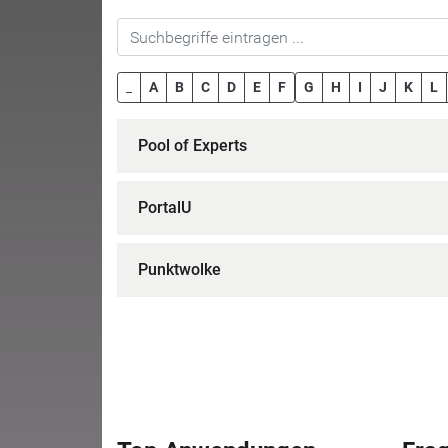
_
A
B
C
D
E
F
G
H
I
J
K
L
Pool of Experts
PortalU
Punktwolke