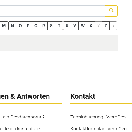
Suchen
M
N
O
P
Q
R
S
T
U
V
W
X
Y
Z
#
gen & Antworten
Kontakt
t ein Geodatenportal?
Terminbuchung LVermGeo
alte ich kostenfreie
Kontaktformular LVermGeo