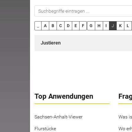
_
A
B
C
D
E
F
G
H
I
J
K
L
Justieren
Top Anwendungen
Fra
Sachsen-Anhalt-Viewer
Was is
Flurstücke
Wo erh