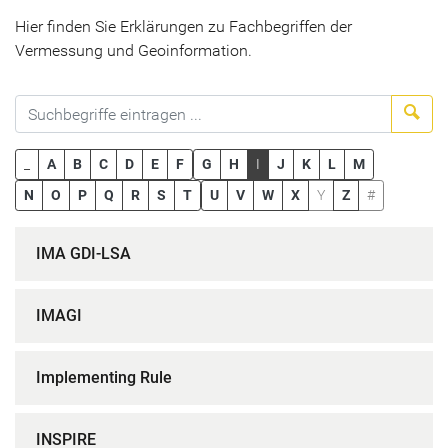
Hier finden Sie Erklärungen zu Fachbegriffen der
Vermessung und Geoinformation.
Suc
_
A
B
C
D
E
F
G
H
I
J
K
L
M
N
O
P
Q
R
S
T
U
V
W
X
Y
Z
#
IMA GDI-LSA
IMAGI
Implementing Rule
INSPIRE