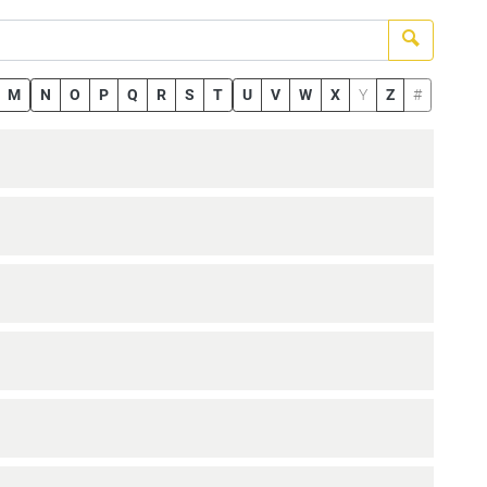
Suchen
M
N
O
P
Q
R
S
T
U
V
W
X
Y
Z
#