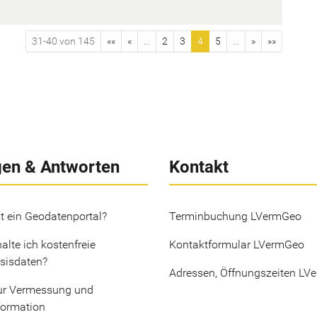
31-40 von 145
««
«
...
2
3
4
5
...
»
»»
gen & Antworten
Kontakt
t ein Geodatenportal?
Terminbuchung LVermGeo
alte ich kostenfreie
Kontaktformular LVermGeo
sisdaten?
Adressen, Öffnungszeiten LV
ur Vermessung und
formation