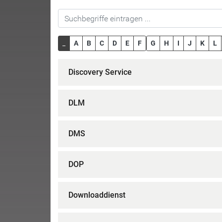
_
A
B
C
D
E
F
G
H
I
J
K
L
Discovery Service
DLM
DMS
DOP
Downloaddienst