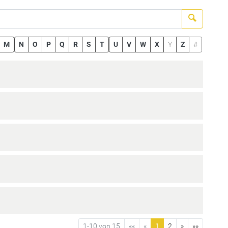
Suchen
M
N
O
P
Q
R
S
T
U
V
W
X
Y
Z
#
1-10 von 15
««
«
1
2
»
»»