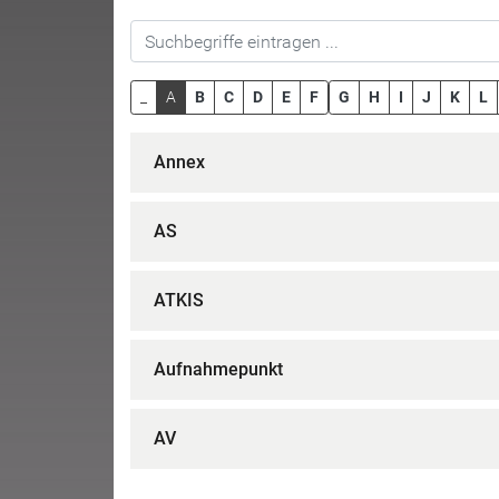
_
A
B
C
D
E
F
G
H
I
J
K
L
Annex
AS
ATKIS
Aufnahmepunkt
AV