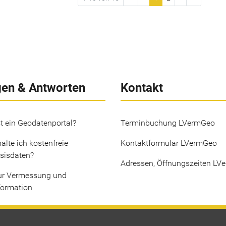
gen & Antworten
Kontakt
t ein Geodatenportal?
Terminbuchung LVermGeo
alte ich kostenfreie
Kontaktformular LVermGeo
sisdaten?
Adressen, Öffnungszeiten LV
ur Vermessung und
formation