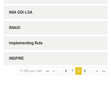
IMA GDI-LSA
IMAGI
Implementing Rule
INSPIRE
71-80 von 145
««
«
...
6
7
8
9
...
»
»»