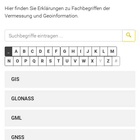
Hier finden Sie Erklärungen zu Fachbegriffen der
Vermessung und Geoinformation.
Suc
_
A
B
C
D
E
F
G
H
I
J
K
L
M
N
O
P
Q
R
S
T
U
V
W
X
Y
Z
#
GIS
GLONASS
GML
GNSS