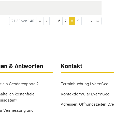
71-80 von 145
««
«
...
6
7
8
9
...
»
»»
gen & Antworten
Kontakt
t ein Geodatenportal?
Terminbuchung LVermGeo
alte ich kostenfreie
Kontaktformular LVermGeo
sisdaten?
Adressen, Öffnungszeiten LV
ur Vermessung und