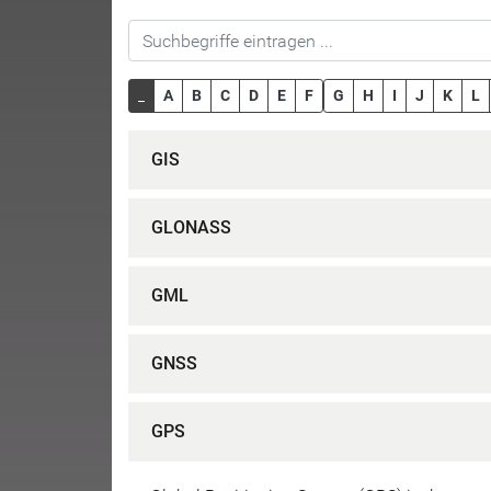
_
A
B
C
D
E
F
G
H
I
J
K
L
GIS
GLONASS
GML
GNSS
GPS