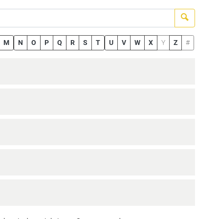
Suchen
M
N
O
P
Q
R
S
T
U
V
W
X
Y
Z
#