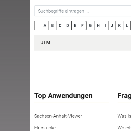
_
A
B
C
D
E
F
G
H
I
J
K
L
UTM
Top Anwendungen
Fra
Sachsen-Anhalt-Viewer
Was is
Flurstücke
Wo erh