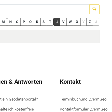
Suchen
M
N
O
P
Q
R
S
T
U
V
W
X
Y
Z
#
gen & Antworten
Kontakt
t ein Geodatenportal?
Terminbuchung LVermGeo
alte ich kostenfreie
Kontaktformular LVermGeo