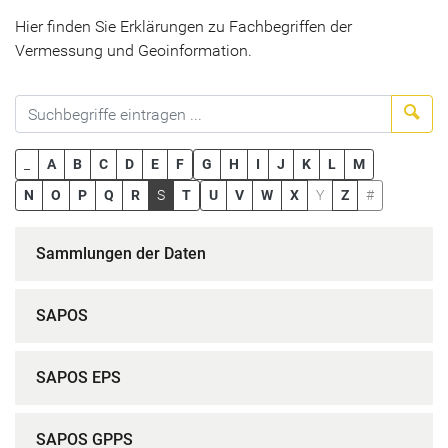
Hier finden Sie Erklärungen zu Fachbegriffen der
Vermessung und Geoinformation.
Suc
_
A
B
C
D
E
F
G
H
I
J
K
L
M
N
O
P
Q
R
S
T
U
V
W
X
Y
Z
#
Sammlungen der Daten
SAPOS
SAPOS EPS
SAPOS GPPS