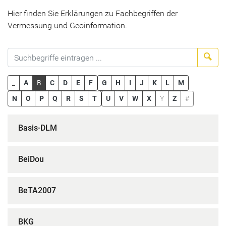
Hier finden Sie Erklärungen zu Fachbegriffen der
Vermessung und Geoinformation.
Suc
_
A
B
C
D
E
F
G
H
I
J
K
L
M
N
O
P
Q
R
S
T
U
V
W
X
Y
Z
#
Basis-DLM
BeiDou
BeTA2007
BKG