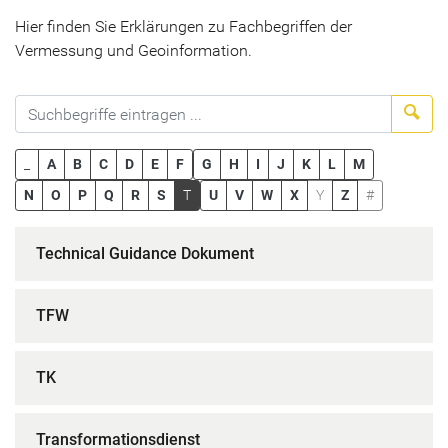
Hier finden Sie Erklärungen zu Fachbegriffen der
Vermessung und Geoinformation.
Suc
_
A
B
C
D
E
F
G
H
I
J
K
L
M
N
O
P
Q
R
S
T
U
V
W
X
Y
Z
#
Technical Guidance Dokument
TFW
TK
Transformationsdienst