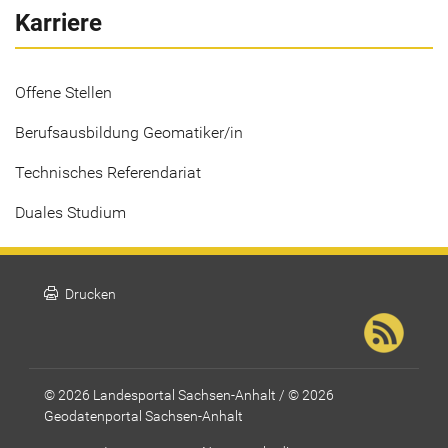
Karriere
Offene Stellen
Berufsausbildung Geomatiker/in
Technisches Referendariat
Duales Studium
print
Drucken
© 2026 Landesportal Sachsen-Anhalt / © 2026
Geodatenportal Sachsen-Anhalt