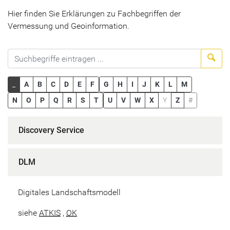
Hier finden Sie Erklärungen zu Fachbegriffen der
Vermessung und Geoinformation.
Suc
_
A
B
C
D
E
F
G
H
I
J
K
L
M
N
O
P
Q
R
S
T
U
V
W
X
Y
Z
#
Discovery Service
DLM
Digitales Landschaftsmodell
siehe
ATKIS
,
OK