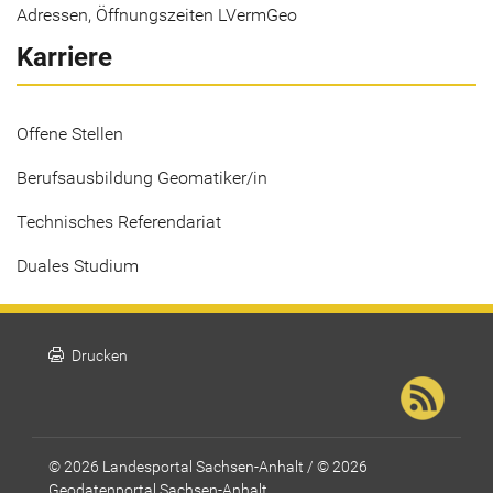
Adressen, Öffnungszeiten LVermGeo
Karriere
Offene Stellen
Berufsausbildung Geomatiker/in
Technisches Referendariat
Duales Studium
print
Drucken
© 2026 Landesportal Sachsen-Anhalt / © 2026
Geodatenportal Sachsen-Anhalt