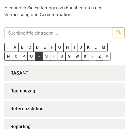
Hier finden Sie Erklärungen zu Fachbegriffen der
Vermessung und Geoinformation.
Suc
_
A
B
C
D
E
F
G
H
I
J
K
L
M
N
O
P
Q
R
S
T
U
V
W
X
Y
Z
#
RASANT
Raumbezug
Referenzstation
Reporting