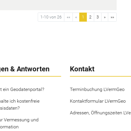
1-10 von 26
««
«
1
2
3
»
»»
gen & Antworten
Kontakt
t ein Geodatenportal?
Terminbuchung LVermGeo
alte ich kostenfreie
Kontaktformular LVermGeo
sisdaten?
Adressen, Öffnungszeiten LV
ur Vermessung und
formation