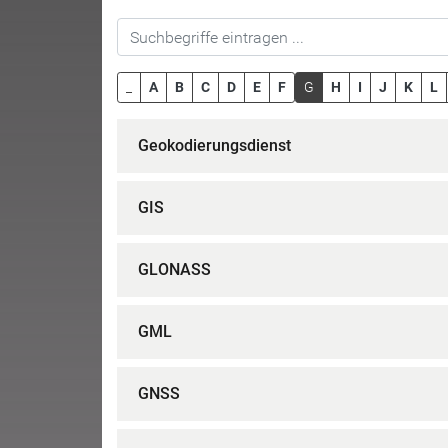
_
A
B
C
D
E
F
G
H
I
J
K
L
Geokodierungsdienst
GIS
GLONASS
GML
GNSS