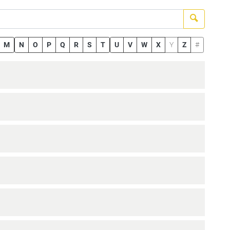
Suchen
M
N
O
P
Q
R
S
T
U
V
W
X
Y
Z
#