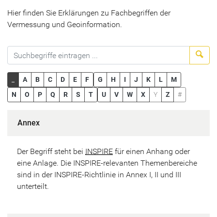
Hier finden Sie Erklärungen zu Fachbegriffen der
Vermessung und Geoinformation.
Suc
_
A
B
C
D
E
F
G
H
I
J
K
L
M
N
O
P
Q
R
S
T
U
V
W
X
Y
Z
#
Annex
Der Begriff steht bei
INSPIRE
für einen Anhang oder
eine Anlage. Die INSPIRE-relevanten Themenbereiche
sind in der INSPIRE-Richtlinie in Annex I, II und III
unterteilt.