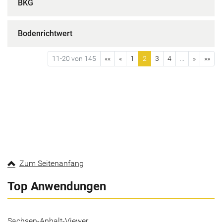
BKG
Bodenrichtwert
11-20 von 145
««
«
1
2
3
4
...
»
»»
Zum Seitenanfang
Top Anwendungen
Sachsen-Anhalt-Viewer