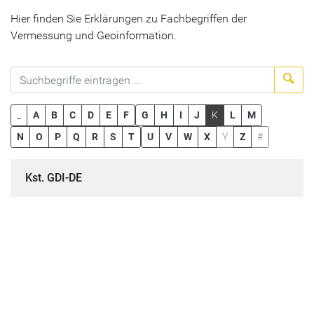
Hier finden Sie Erklärungen zu Fachbegriffen der
Vermessung und Geoinformation.
Suc
_
A
B
C
D
E
F
G
H
I
J
K
L
M
N
O
P
Q
R
S
T
U
V
W
X
Y
Z
#
Kst. GDI-DE