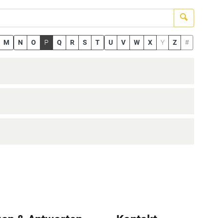
Suchen
M
N
O
P
Q
R
S
T
U
V
W
X
Y
Z
#