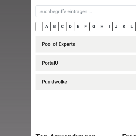
_
A
B
C
D
E
F
G
H
I
J
K
L
Pool of Experts
PortalU
Punktwolke