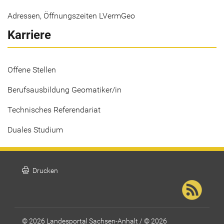
Adressen, Öffnungszeiten LVermGeo
Karriere
Offene Stellen
Berufsausbildung Geomatiker/in
Technisches Referendariat
Duales Studium
print
Drucken
© 2026 Landesportal Sachsen-Anhalt / © 2026