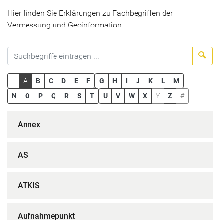
Hier finden Sie Erklärungen zu Fachbegriffen der
Vermessung und Geoinformation.
Suc
_
A
B
C
D
E
F
G
H
I
J
K
L
M
N
O
P
Q
R
S
T
U
V
W
X
Y
Z
#
Annex
AS
ATKIS
Aufnahmepunkt