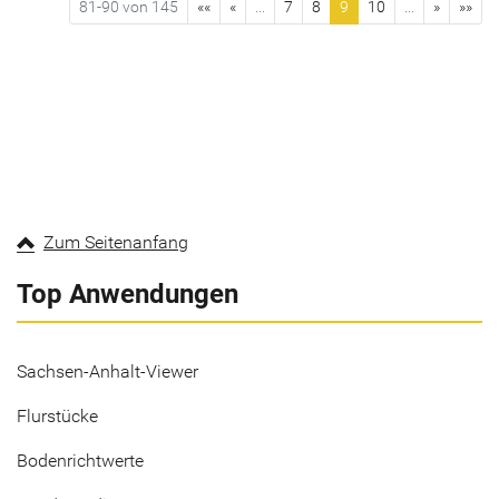
81-90 von 145
««
«
...
7
8
9
10
...
»
»»
Zum Seitenanfang
Top Anwendungen
Sachsen-Anhalt-Viewer
Flurstücke
Bodenrichtwerte