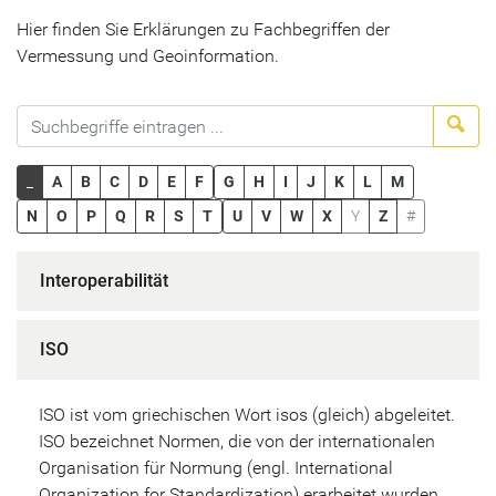
Hier finden Sie Erklärungen zu Fachbegriffen der
Vermessung und Geoinformation.
Suc
_
A
B
C
D
E
F
G
H
I
J
K
L
M
N
O
P
Q
R
S
T
U
V
W
X
Y
Z
#
Interoperabilität
ISO
ISO ist vom griechischen Wort isos (gleich) abgeleitet.
ISO bezeichnet Normen, die von der internationalen
Organisation für Normung (engl. International
Organization for Standardization) erarbeitet wurden.