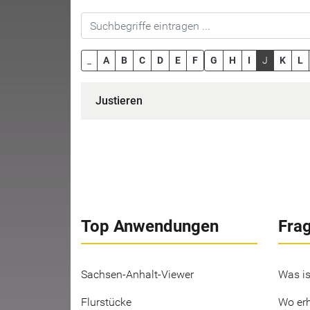
_
A
B
C
D
E
F
G
H
I
J
K
L
Justieren
Top Anwendungen
Fra
Sachsen-Anhalt-Viewer
Was is
Flurstücke
Wo erh