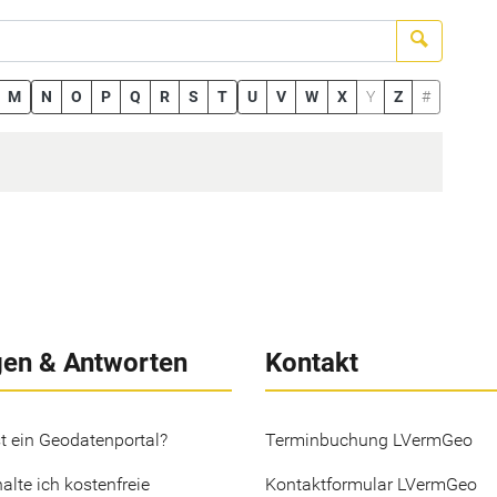
Suchen
M
N
O
P
Q
R
S
T
U
V
W
X
Y
Z
#
gen & Antworten
Kontakt
t ein Geodatenportal?
Terminbuchung LVermGeo
alte ich kostenfreie
Kontaktformular LVermGeo