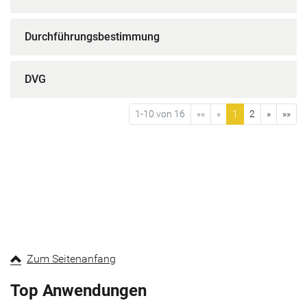
Durchführungsbestimmung
DVG
1-10 von 16
««
«
1
2
»
»»
Zum Seitenanfang
Top Anwendungen