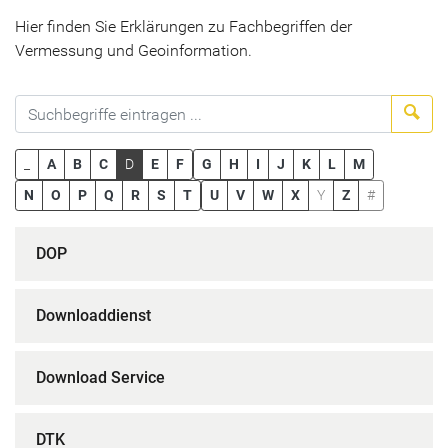
Hier finden Sie Erklärungen zu Fachbegriffen der
Vermessung und Geoinformation.
Suc
_
A
B
C
D
E
F
G
H
I
J
K
L
M
N
O
P
Q
R
S
T
U
V
W
X
Y
Z
#
DOP
Downloaddienst
Download Service
DTK