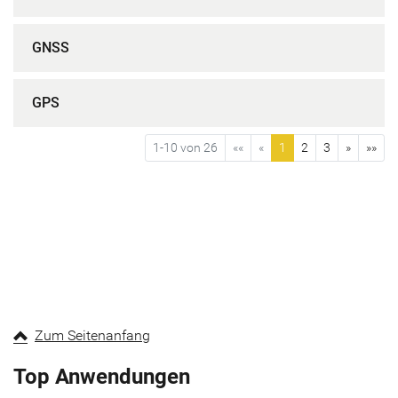
GNSS
GPS
1-10 von 26
««
«
1
2
3
»
»»
Zum Seitenanfang
Top Anwendungen