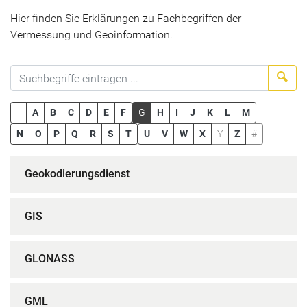
Hier finden Sie Erklärungen zu Fachbegriffen der
Vermessung und Geoinformation.
Suc
_
A
B
C
D
E
F
G
H
I
J
K
L
M
N
O
P
Q
R
S
T
U
V
W
X
Y
Z
#
Geokodierungsdienst
GIS
GLONASS
GML