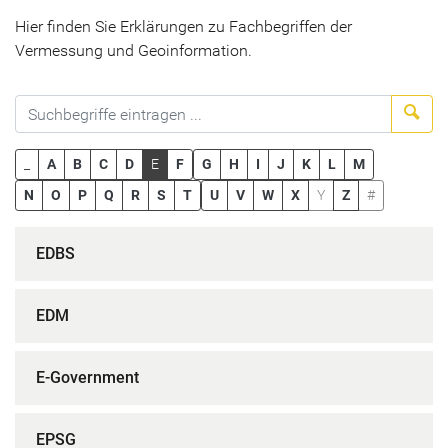
Hier finden Sie Erklärungen zu Fachbegriffen der
Vermessung und Geoinformation.
Suc
_
A
B
C
D
E
F
G
H
I
J
K
L
M
N
O
P
Q
R
S
T
U
V
W
X
Y
Z
#
EDBS
EDM
E-Government
EPSG