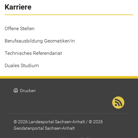
Karriere
Offene Stellen
Berufsausbildung Geomatiker/in
Technisches Referendariat
Duales Studium
print
Drucken
© 2026 Landesportal Sachsen-Anhalt / © 2026
Geodatenportal Sachsen-Anhalt