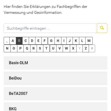
Hier finden Sie Erklärungen zu Fachbegriffen der
Vermessung und Geoinformation.
Suc
_
A
B
C
D
E
F
G
H
I
J
K
L
M
N
O
P
Q
R
S
T
U
V
W
X
Y
Z
#
Basis-DLM
BeiDou
BeTA2007
BKG