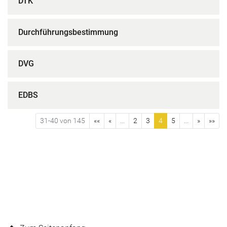
DTK
Durchführungsbestimmung
DVG
EDBS
31-40 von 145
««
«
...
2
3
4
5
...
»
»»