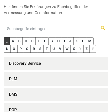
Hier finden Sie Erklärungen zu Fachbegriffen der
Vermessung und Geoinformation.
Suc
_
A
B
C
D
E
F
G
H
I
J
K
L
M
N
O
P
Q
R
S
T
U
V
W
X
Y
Z
#
Discovery Service
DLM
DMS
DOP