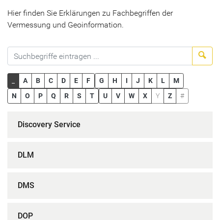
Hier finden Sie Erklärungen zu Fachbegriffen der
Vermessung und Geoinformation.
Suc
_
A
B
C
D
E
F
G
H
I
J
K
L
M
N
O
P
Q
R
S
T
U
V
W
X
Y
Z
#
Discovery Service
DLM
DMS
DOP