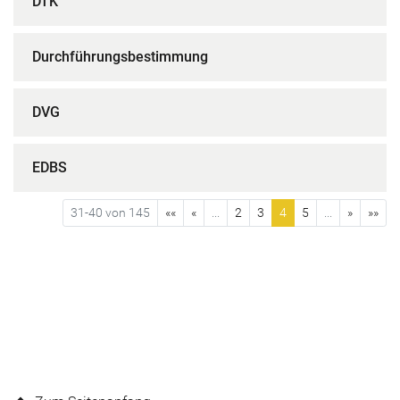
DTK
Durchführungsbestimmung
DVG
EDBS
31-40 von 145
««
«
...
2
3
4
5
...
»
»»