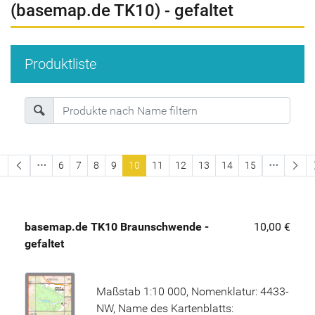
(basemap.de TK10) - gefaltet
Produktliste
erste Seite
6
7
8
9
10
11
12
13
14
15
basemap.de TK10 Braunschwende -
10,00 €
gefaltet
Maßstab 1:10 000, Nomenklatur: 4433-
NW, Name des Kartenblatts: