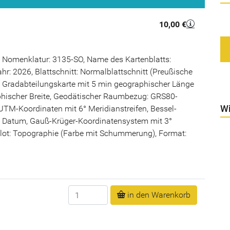
10,00 €
 Nomenklatur: 3135-SO, Name des Kartenblatts:
hr: 2026, Blattschnitt: Normalblattschnitt (Preußische
Gradabteilungskarte mit 5 min geographischer Länge
hischer Breite, Geodätischer Raumbezug: GRS80-
Wi
UTM-Koordinaten mit 6° Meridianstreifen, Bessel-
m Datum, Gauß-Krüger-Koordinatensystem mit 3°
Plot: Topographie (Farbe mit Schummerung), Format:
Anzahl
in den Warenkorb