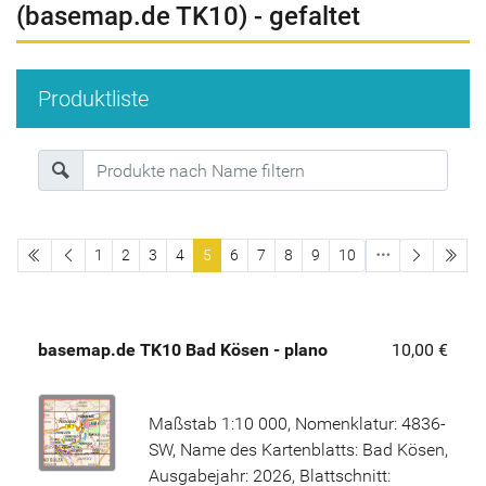
(basemap.de TK10) - gefaltet
Produktliste
erste Seite
letz
1
2
3
4
5
6
7
8
9
10
basemap.de TK10 Bad Kösen - plano
10,00 €
Maßstab 1:10 000, Nomenklatur: 4836-
SW, Name des Kartenblatts: Bad Kösen,
Ausgabejahr: 2026, Blattschnitt: