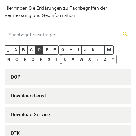
Hier finden Sie Erklärungen zu Fachbegriffen der
Vermessung und Geoinformation.
Suc
_
A
B
C
D
E
F
G
H
I
J
K
L
M
N
O
P
Q
R
S
T
U
V
W
X
Y
Z
#
DOP
Downloaddienst
Download Service
DTK