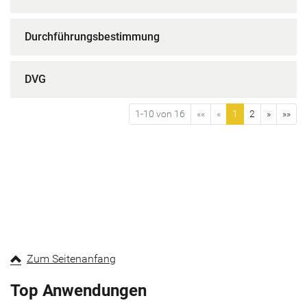
Durchführungsbestimmung
DVG
1-10 von 16
««
«
1
2
»
»»
Zum Seitenanfang
Top Anwendungen