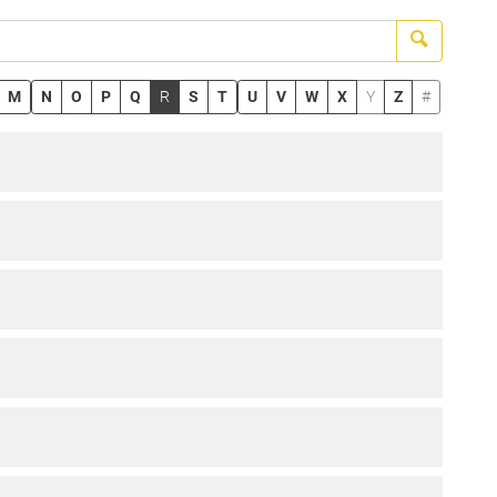
Suchen
M
N
O
P
Q
R
S
T
U
V
W
X
Y
Z
#