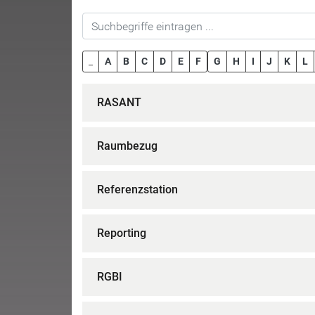
_
A
B
C
D
E
F
G
H
I
J
K
L
RASANT
Raumbezug
Referenzstation
Reporting
RGBI