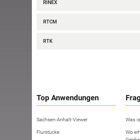
RINEX
RTCM
RTK
Top Anwendungen
Fra
Sachsen-Anhalt-Viewer
Was is
Flurstücke
Wo erh
Geoba