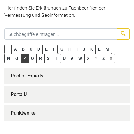
Hier finden Sie Erklärungen zu Fachbegriffen der
Vermessung und Geoinformation.
Suc
_
A
B
C
D
E
F
G
H
I
J
K
L
M
N
O
P
Q
R
S
T
U
V
W
X
Y
Z
#
Pool of Experts
PortalU
Punktwolke